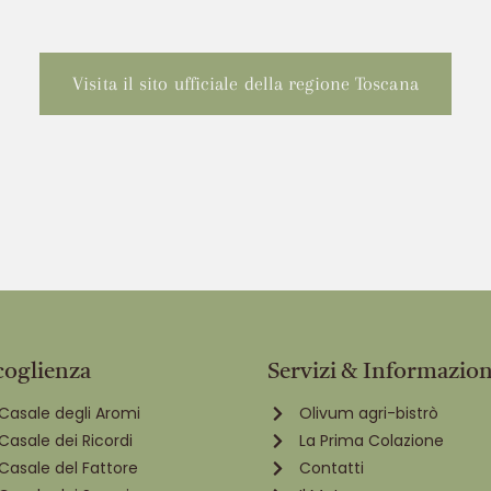
Visita il sito ufficiale della regione Toscana
coglienza
Servizi & Informazion
Casale degli Aromi
Olivum agri-bistrò
Casale dei Ricordi
La Prima Colazione
Casale del Fattore
Contatti