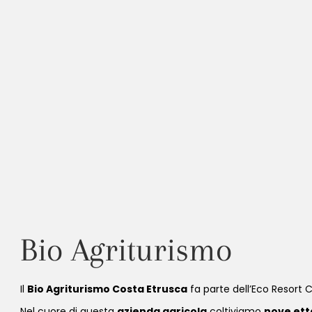
Bio Agriturismo
Il
Bio Agriturismo Costa Etrusca
fa parte dell’Eco Resort 
Nel cuore di questa
azienda agricola
coltiviamo
nove etta