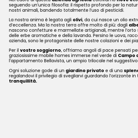
seguendo un’unica filosofia: il rispetto profondo per la natur
nostri animali, bandendo totalmente l’uso di pesticidi.
​La nostra anima è legata agli
olivi
, da cui nasce un olio ext
d’eccellenza. Ma la nostra terra offre molto di più: dagli
albe
nascono confetture e marmellate artigianali, mentre l’orto 
delle erbe aromatiche e della lavanda. Persino le uova, racco
azienda, sono le protagoniste delle nostre colazioni e dei piat
​Per il
vostro soggiorno
, offriamo angoli di pace pensati per 
graziosissime mobile homes immerse nel verde di
Campo al
l’appartamento Bellavista, un ampio trilocale nel suggestivo
​Ogni soluzione gode di un
giardino privato
e di una
splen
regalandovi il privilegio di svegliarvi guardando l’orizzonte in
tranquillità.