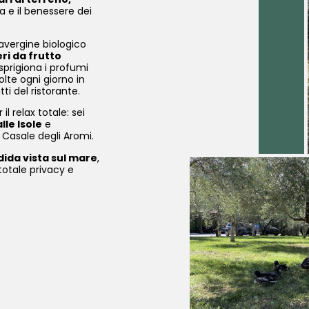
a e il benessere dei
ravergine biologico
ri da frutto
sprigiona i profumi
lte ogni giorno in
ti del ristorante.
il relax totale: sei
le Isole
e
 Casale degli Aromi.
dida vista sul mare
,
 totale privacy e