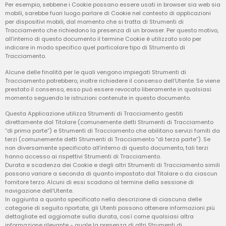
Per esempio, sebbene i Cookie possano essere usati in browser sia web sia
mobili, sarebbe fuori luogo parlare di Cookie nel contesto di applicazioni
per dispositivi mobili, dal momento che si tratta di Strumenti di
Tracciamento che richiedono la presenza di un browser. Per questo motivo,
all’interno di questo documento il termine Cookie è utilizzato solo per
indicare in modo specifico quel particolare tipo di Strumento di
Tracciamento.
Alcune delle finalità per le quali vengono impiegati Strumenti di
Tracciamento potrebbero, inoltre richiedere il consenso dell’Utente. Se viene
prestato il consenso, esso può essere revocato liberamente in qualsiasi
momento seguendo le istruzioni contenute in questo documento.
Questa Applicazione utilizza Strumenti di Tracciamento gestiti
direttamente dal Titolare (comunemente detti Strumenti di Tracciamento
“di prima parte”) e Strumenti di Tracciamento che abilitano servizi forniti da
terzi (comunemente detti Strumenti di Tracciamento “di terza parte”). Se
non diversamente specificato all’interno di questo documento, tali terzi
hanno accesso ai rispettivi Strumenti di Tracciamento.
Durata e scadenza dei Cookie e degli altri Strumenti di Tracciamento simili
possono variare a seconda di quanto impostato dal Titolare o da ciascun
fornitore terzo. Alcuni di essi scadono al termine della sessione di
navigazione dell’Utente.
In aggiunta a quanto specificato nella descrizione di ciascuna delle
categorie di seguito riportate, gli Utenti possono ottenere informazioni più
dettagliate ed aggiornate sulla durata, così come qualsiasi altra
informazione rilevante - quale la presenza di altri Strumenti di