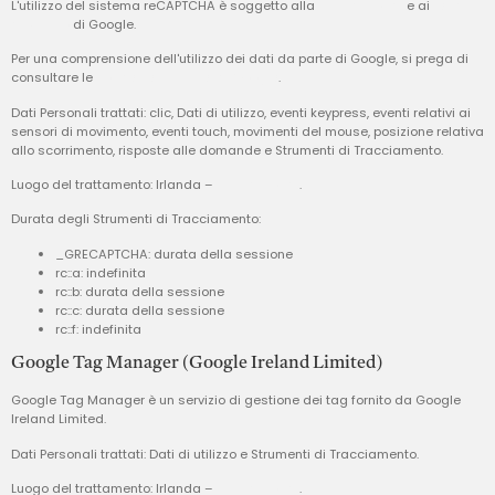
L'utilizzo del sistema reCAPTCHA è soggetto alla
privacy policy
e ai
termini
di utilizzo
di Google.
Per una comprensione dell'utilizzo dei dati da parte di Google, si prega di
consultare le
norme per i partner di Google
.
Dati Personali trattati: clic, Dati di utilizzo, eventi keypress, eventi relativi ai
sensori di movimento, eventi touch, movimenti del mouse, posizione relativa
allo scorrimento, risposte alle domande e Strumenti di Tracciamento.
Luogo del trattamento: Irlanda –
Privacy Policy
.
Durata degli Strumenti di Tracciamento:
_GRECAPTCHA: durata della sessione
rc::a: indefinita
rc::b: durata della sessione
rc::c: durata della sessione
rc::f: indefinita
Google Tag Manager (Google Ireland Limited)
Google Tag Manager è un servizio di gestione dei tag fornito da Google
Ireland Limited.
Dati Personali trattati: Dati di utilizzo e Strumenti di Tracciamento.
Luogo del trattamento: Irlanda –
Privacy Policy
.