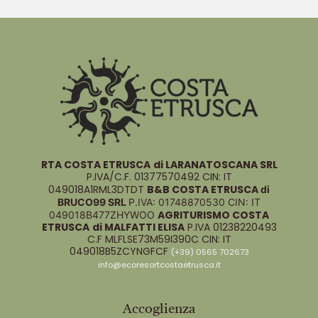
RTA COSTA ETRUSCA
di LARANATOSCANA SRL
P.IVA/C.F. 01377570492 CIN: IT
049018A1RML3DTDT
B&B COSTA ETRUSCA
di
BRUCO99 SRL
P.IVA: 01748870530
CIN: IT
AGRITURISMO COSTA
049018B477ZHYWOO
ETRUSCA
di MALFATTI ELISA
P.IVA 01238220493
C.F MLFLSE73M59I390C CIN: IT
049018B5ZCYNGFCF
(+39) 0565 702673
info@ecoresortcostaetrusca.it
Accoglienza