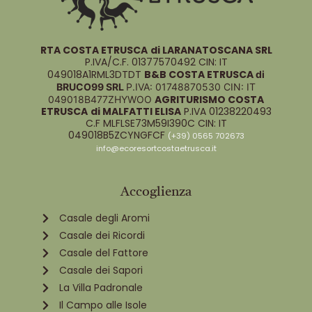
RTA COSTA ETRUSCA
di LARANATOSCANA SRL
P.IVA/C.F. 01377570492 CIN: IT
049018A1RML3DTDT
B&B COSTA ETRUSCA
di
BRUCO99 SRL
P.IVA: 01748870530
CIN: IT
AGRITURISMO COSTA
049018B477ZHYWOO
ETRUSCA
di MALFATTI ELISA
P.IVA 01238220493
C.F MLFLSE73M59I390C CIN: IT
049018B5ZCYNGFCF
(+39) 0565 702673
info@ecoresortcostaetrusca.it
Accoglienza
Casale degli Aromi
Casale dei Ricordi
Casale del Fattore
Casale dei Sapori
La Villa Padronale
Il Campo alle Isole