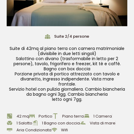
Suite 2/4 persone
Suite di 42mq al piano terra con camera matrimoniale
(divisibile in due letti singoli)
Salottino con divano (trasformabile in letto per 2
persone), tavolo, frigorifero e freezer, kit tè e caffè.
Bagno con box doccia
Porzione privata di portico attrezzato con tavolo e
divanetto, ingresso indipendente. Vista mare
frontale.
Servizio hotel con pulizia giornaliera. Cambio biancheria
da bagno ogni 3gg. Cambio biancheria
letto ogni 7gg.
42 mq
Portico
Piano terra
1 Camera
1 Salotto
1 Bagno con doccia
Vista di mare
Aria Condizionata
Wifi