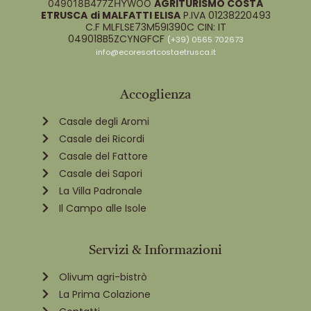
AGRITURISMO COSTA
049018B477ZHYWOO
ETRUSCA
di MALFATTI ELISA
P.IVA 01238220493
C.F MLFLSE73M59I390C CIN: IT
049018B5ZCYNGFCF
(+39) 0565 702673
info@ecoresortcostaetrusca.it
Accoglienza
Casale degli Aromi
Casale dei Ricordi
Casale del Fattore
Casale dei Sapori
La Villa Padronale
Il Campo alle Isole
Servizi & Informazioni
Olivum agri-bistrò
La Prima Colazione