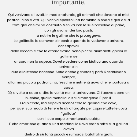
importante.
Qui venivano allevati, in modo naturale, gli animali che davano ai miei
padroni cibo e vita. Qui veniva spesso una bambina bionda, figlia della
famiglia che mi ha costruito. Veniva con le sue bricioline di pane,
con gli avanzi dei loro pasti,
a nutrire le galline che io proteggevo.
Le gallinelle le correvano incontro quando la vedevano arrivare,
consapevoli
delle leccornie che le attendevano. Sono piccoli animaletti golosi le
galline, se
ancora non lo sapete. Dovete vedere come bisticciano quando
arrivano in
due allo stesso boccone. Sono anche generose, però. Restituivano
sempre,
alla mia piccola padroncina, fresche e nutrienti uova che lei portava a
casa.
Bè, a volte a casa a dire la verità non ci arrivavano. Ci faceva sopra un
buchino, quella monella, e se le mangiava lì per lì.
Era piccola, ma sapeva riconoscere la gallina che cova,
per quel suo modo di tenere le ali allargate per coprire tutte le uova
“gallate”
con il suo corpo e mantenerle calde.
E che emozione quando, una mattina, le uova erano rotte e la gallina
aveva
dietro di sé tanti piccoli e rumorosi batuffolini gialli.