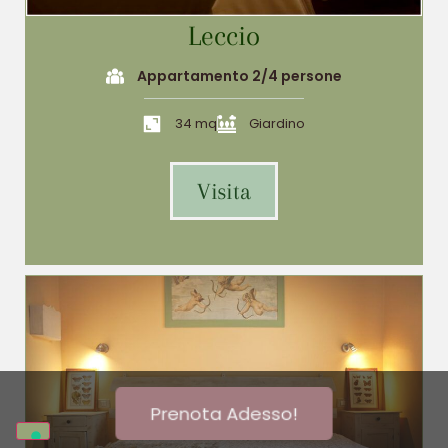
Leccio
Appartamento 2/4 persone
34 mq
Giardino
Visita
Prenota Adesso!