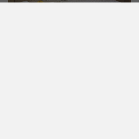
Salice
Appartamento 2/4 persone
34 mq
Giardino / Patio
Visita